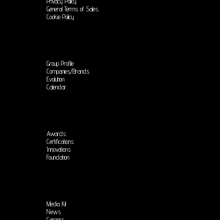
Privacy Policy
General Terms of Sales
Cookie Policy
Group Profile
Companies/Brands
Evolution
Calendar
Awards
Certifications
Innovations
Foundation
Media Kit
News
Careers