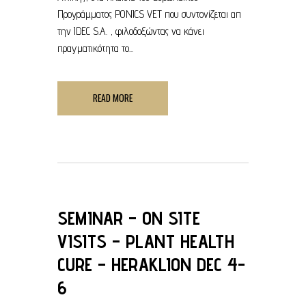
Προγράμματος PONICS VET που συντονίζεται απ
την IDEC S.A. , φιλοδοξώντας να κάνει
πραγματικότητα το...
READ MORE
SEMINAR – ON SITE
VISITS – PLANT HEALTH
CURE – HERAKLION DEC 4-
6