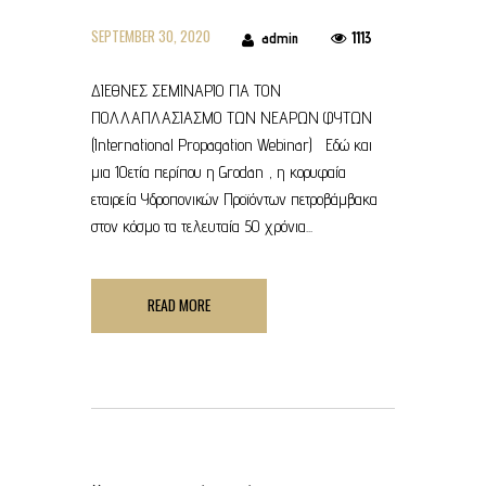
SEPTEMBER 30, 2020
1113
admin
ΔΙΕΘΝΕΣ ΣΕΜΙΝΑΡΙΟ ΓΙΑ ΤΟΝ
ΠΟΛΛΑΠΛΑΣΙΑΣΜΟ ΤΩΝ ΝΕΑΡΩΝ ΦΥΤΩΝ
(International Propagation Webinar) Εδώ και
μια 10ετία περίπου η Grodan , η κορυφαία
εταιρεία Υδροπονικών Προϊόντων πετροβάμβακα
στον κόσμο τα τελευταία 50 χρόνια...
READ MORE