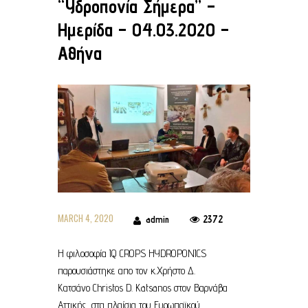
“Yδροπονία Σήμερα” –
Ημερίδα – 04.03.2020 –
Αθήνα
MARCH 4, 2020
2372
admin
Η φιλοσοφία IQ CROPS HYDROPONICS
παρουσιάστηκε απο τον κ.Χρήστο Δ.
Κατσάνο Christos D. Katsanos στον Βαρνάβα
Αττικής, στα πλαίσια του Ευρωπαϊκού