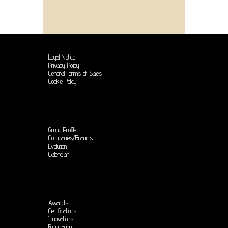
Legal Notice
Privacy Policy
General Terms of Sales
Cookie Policy
Group Profile
Companies/Brands
Evolution
Calendar
Awards
Certifications
Innovations
Foundation