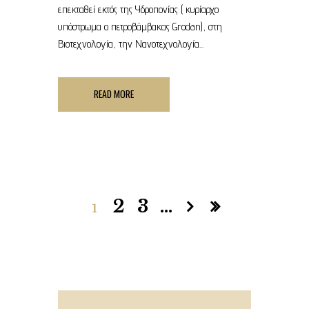
επεκταθεί εκτός της Υδροπονίας ( κυρίαρχο
υπόστρωμα ο πετροβάμβακας Grodan), στη
Βιοτεχνολογία, την Νανοτεχνολογία...
READ MORE
2
3
…
1