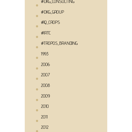
#DKG_CONSULTING
#DKG_GROUP
#IQ_CROPS
#IRTC
#TROPOS_BRANDING
1993
2006
2007
2008
2009
2010
2011
2012