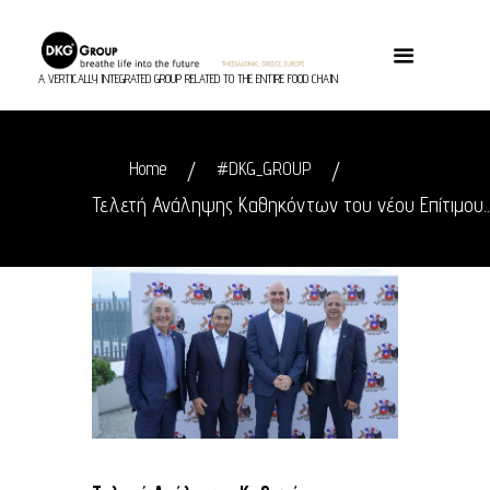
A VERTICALLY INTEGRATED GROUP RELATED TO THE ENTIRE FOOD CHAIN
Home
#DKG_GROUP
Τελετή Ανάληψης Καθηκόντων του νέου Επίτιμου..