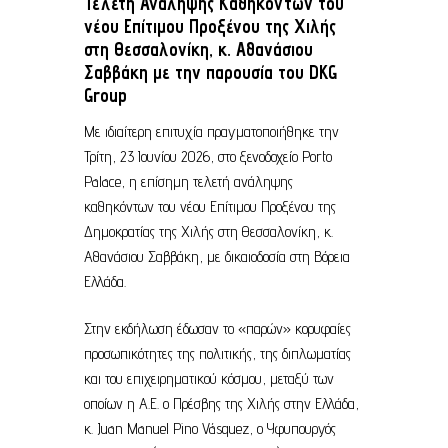
Τελετή Ανάληψης Καθηκόντων του
νέου Επίτιμου Προξένου της Χιλής
στη Θεσσαλονίκη, κ. Αθανάσιου
Σαββάκη με την παρουσία του DKG
Group
Με ιδιαίτερη επιτυχία πραγματοποιήθηκε την
Τρίτη, 23 Ιουνίου 2026, στο ξενοδοχείο Porto
Palace, η επίσημη τελετή ανάληψης
καθηκόντων του νέου Επίτιμου Προξένου της
Δημοκρατίας της Χιλής στη Θεσσαλονίκη, κ.
Αθανάσιου Σαββάκη, με δικαιοδοσία στη Βόρεια
Ελλάδα.
Στην εκδήλωση έδωσαν το «παρών» κορυφαίες
προσωπικότητες της πολιτικής, της διπλωματίας
και του επιχειρηματικού κόσμου, μεταξύ των
οποίων η Α.Ε. ο Πρέσβης της Χιλής στην Ελλάδα,
κ. Juan Manuel Pino Vásquez, ο Υφυπουργός