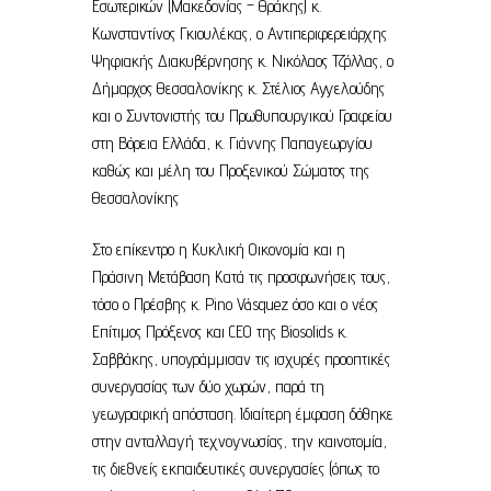
Εσωτερικών (Μακεδονίας – Θράκης) κ.
Κωνσταντίνος Γκιουλέκας, ο Αντιπεριφερειάρχης
Ψηφιακής Διακυβέρνησης κ. Νικόλαος Τζόλλας, ο
Δήμαρχος Θεσσαλονίκης κ. Στέλιος Αγγελούδης
και ο Συντονιστής του Πρωθυπουργικού Γραφείου
στη Βόρεια Ελλάδα, κ. Γιάννης Παπαγεωργίου
καθώς και μέλη του Προξενικού Σώματος της
Θεσσαλονίκης
Στο επίκεντρο η Κυκλική Οικονομία και η
Πράσινη Μετάβαση Κατά τις προσφωνήσεις τους,
τόσο ο Πρέσβης κ. Pino Vásquez όσο και ο νέος
Επίτιμος Πρόξενος και CEO της Biosolids κ.
Σαββάκης, υπογράμμισαν τις ισχυρές προοπτικές
συνεργασίας των δύο χωρών, παρά τη
γεωγραφική απόσταση. Ιδιαίτερη έμφαση δόθηκε
στην ανταλλαγή τεχνογνωσίας, την καινοτομία,
τις διεθνείς εκπαιδευτικές συνεργασίες (όπως το